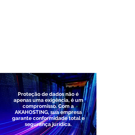
serão
pilares essenciais
para as empresas em
2025. Nosso compromisso
é estar à frente,
garantindo
inovação
e
proteção
para nossos
clientes."
Alexander Akamine
Presidente da AKAHOSTING
Proteção de dados não é
apenas uma exigência, é um
compromisso. Com a
AKAHOSTING, sua empresa
garante conformidade total e
segurança jurídica.