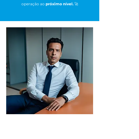
operação ao
próximo nível.
🚀
"
Segurança
e
tecnologia
andam lado a lado e