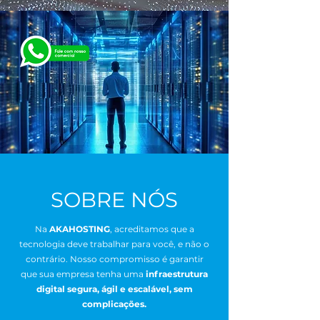
SOBRE NÓS
Na
AKAHOSTING
, acreditamos que a
tecnologia deve trabalhar para você, e não o
contrário. Nosso compromisso é garantir
que sua empresa tenha uma
infraestrutura
digital segura, ágil e escalável, sem
complicações.